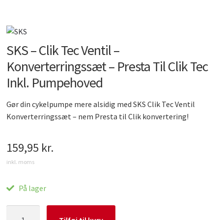
Gearskifter
Cykelskærme
Cykeltasker
Cykel reservedele
Støtteben
Cykelbremser
SKS – Clik Tec Ventil –
Konverterringssæt – Presta Til Clik Tec
Energi / Pleje
Inkl. Pumpehoved
Diverse
Gør din cykelpumpe mere alsidig med SKS Clik Tec Ventil
Konverterringssæt – nem Presta til Clik konvertering!
E-bike udstyr
159,95
kr.
inkl. moms
På lager
SKS