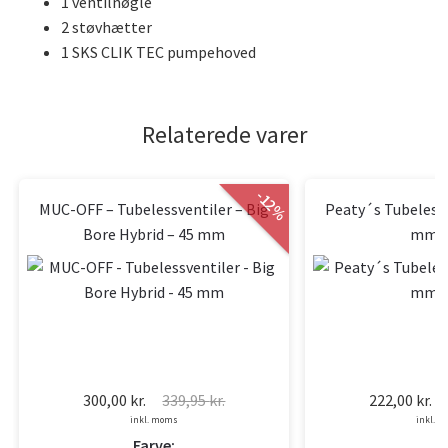
1 ventilnøgle
2 støvhætter
1 SKS CLIK TEC pumpehoved
Relaterede varer
-
12
MUC-OFF – Tubelessventiler – Big
Peaty´s Tubeless V
%
Bore Hybrid – 45 mm
mm S
300,00
kr.
339,95
kr.
222,00
kr.
Den
Den
D
D
inkl. moms
inkl. 
oprindelige
aktuelle
o
a
Farve: