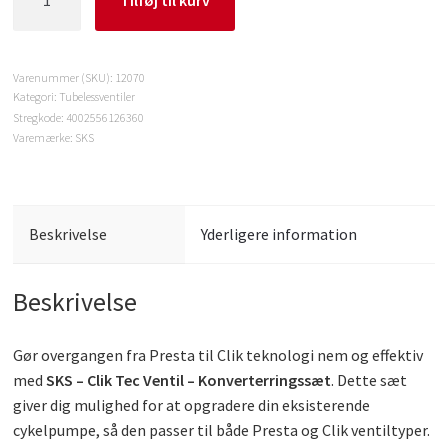
Tilføj til kurv
-
Clik
Tec
Varenummer (SKU):
12070
Ventil
Kategori:
Tubelessventiler
-
Stregkode:
4002556126360
Konverterringssæt
Varemærke:
SKS
-
Presta
Til
Clik
Beskrivelse
Yderligere information
Tec
Inkl.
Beskrivelse
Pumpehoved
antal
Gør overgangen fra Presta til Clik teknologi nem og effektiv
med
SKS – Clik Tec Ventil – Konverterringssæt
. Dette sæt
giver dig mulighed for at opgradere din eksisterende
cykelpumpe, så den passer til både Presta og Clik ventiltyper.