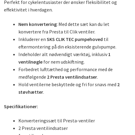
Perfekt for cykelentusiaster der ønsker fleksibilitet og
effektivitet i hverdagen.
Nem konvertering
: Med dette sæt kan du let
konvertere fra Presta til Clik ventiler.
Inkluderer en
SKS CLIK TEC pumpehoved
til
eftermontering på din eksisterende gulvpumpe.
Indeholder alt nødvendigt værktøj, inklusiv
1
ventilnøgle
for nem udskiftning.
Forbedret lufttæthed og performance med de
medfølgende
2 Presta ventilindsatser
.
Hold ventilerne beskyttede og fri for snavs med
2
støvhætter
.
Specifikationer:
Konverteringssæt til Presta-ventiler
2 Presta ventilindsatser