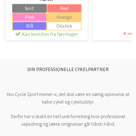
pris
pris
pr
pr
var:
er:
v
er
Sort
Rød
339,95 kr..
300,00 kr..
2
2
Pink
Orange
Blå
Oilslick
Kan bestilles fra fjernlager
Ikke p
DIN PROFESSIONELLE CYKELPARTNER
Hos Cycle Sport mener vi, det skal være en særlig oplevelse at
købe cykel og cykeludstyr.
Derfor har vi skabt en helt unik forretning hvor professionel
vejledning og lækre omgivelser går hånd i hånd.