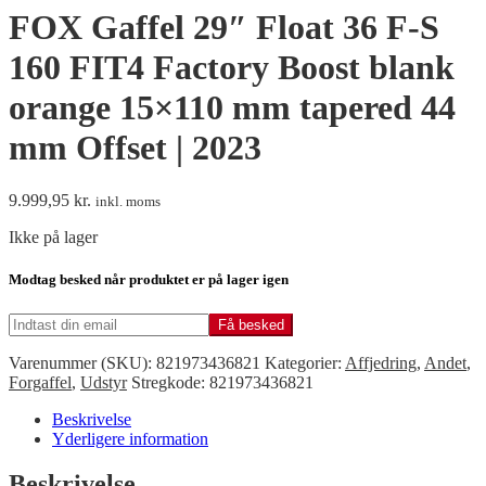
FOX Gaffel 29″ Float 36 F-S
160 FIT4 Factory Boost blank
orange 15×110 mm tapered 44
mm Offset | 2023
9.999,95
kr.
inkl. moms
Ikke på lager
Modtag besked når produktet er på lager igen
Få besked
Varenummer (SKU):
821973436821
Kategorier:
Affjedring
,
Andet
,
Forgaffel
,
Udstyr
Stregkode:
821973436821
Beskrivelse
Yderligere information
Beskrivelse