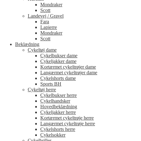
Mondraker
Scott
Landevej / Gravel
Fara
Lapierre
Mondraker
Scott
Beklædning
Cykeltøj dame
Cykelbukser dame
Cykeljakker dame
Kortærmet cykeltrøjer dame
Langærmet cykeltrøjer dame
Cykelshorts dame
Sports BH
Cykeltøj herre
Cykelbukser herre
Cykelhandsker
Hovedbeklædning
Cykeljakker herre
Kortærmet cykeltrøje herre
Langærmet cykeltrøje herre
Cykelshorts herre
Cykelsokker
Cykelbriller