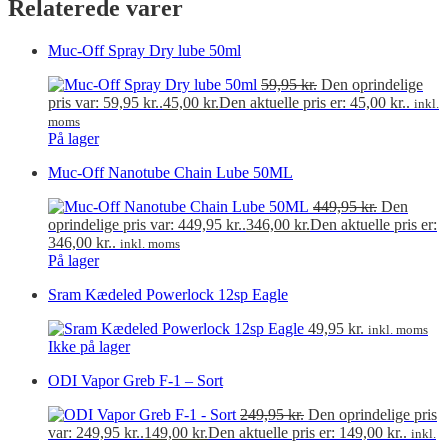
Relaterede varer
Muc-Off Spray Dry lube 50ml
59,95
kr.
Den oprindelige
pris var: 59,95 kr..
45,00
kr.
Den aktuelle pris er: 45,00 kr..
inkl.
moms
På lager
Muc-Off Nanotube Chain Lube 50ML
449,95
kr.
Den
oprindelige pris var: 449,95 kr..
346,00
kr.
Den aktuelle pris er:
346,00 kr..
inkl. moms
På lager
Sram Kædeled Powerlock 12sp Eagle
49,95
kr.
inkl. moms
Ikke på lager
ODI Vapor Greb F-1 – Sort
249,95
kr.
Den oprindelige pris
var: 249,95 kr..
149,00
kr.
Den aktuelle pris er: 149,00 kr..
inkl.