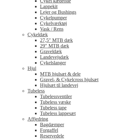
Cykel kædeolie
Lappekit
Lejer og Bushings
Cykelpumper
Cykelværktøj
Vask / Rens
Cykeldæk
27,5″ MTB dæk
29″ MTB dæk
Graveldæk
Landevejsdæk
Cykelslanger
Hjul
MTB hjulsæt & dele
Gravel- & Cykelcross hjulsæt
Hjulsæt til landevej
Tubeless
Tubelessventiler
Tubeless væske
Tubeless tape
Tubeless lappesæt
Affjedring
Bagdæmper
Forgaffel
Reservedele