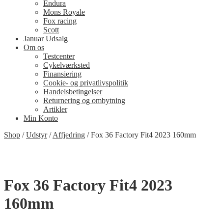
Endura
Mons Royale
Fox racing
Scott
Januar Udsalg
Om os
Testcenter
Cykelværksted
Finansiering
Cookie- og privatlivspolitik
Handelsbetingelser
Returnering og ombytning
Artikler
Min Konto
Shop
/
Udstyr
/
Affjedring
/
Fox 36 Factory Fit4 2023 160mm
Fox 36 Factory Fit4 2023
160mm