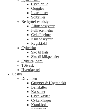
Cykelbrille
Goggles
Løse linser
Solbriller
Beskyttelsesudstyr
Albuebeskytter
Fullface hjelm
Cykelhjelme
Knæbeskytter
Rygskjold
Cykelsko
Sko til flats
Sko til klikpedaler
Cykeltøj børn
Tøjvask
Hverdagstøj
Udstyr
Drivlinien
Grupper & Upgradekit
Bagskifter
Kassetter
Cykelkæder
Cykelklinger
Krankboks