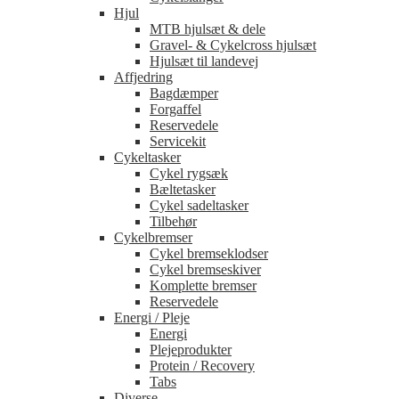
Hjul
MTB hjulsæt & dele
Gravel- & Cykelcross hjulsæt
Hjulsæt til landevej
Affjedring
Bagdæmper
Forgaffel
Reservedele
Servicekit
Cykeltasker
Cykel rygsæk
Bæltetasker
Cykel sadeltasker
Tilbehør
Cykelbremser
Cykel bremseklodser
Cykel bremseskiver
Komplette bremser
Reservedele
Energi / Pleje
Energi
Plejeprodukter
Protein / Recovery
Tabs
Diverse