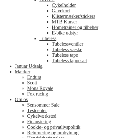
Cykelholder
Gavekort
Klistermærker/stickers
MTB Kurser
Hometrainer og tilbehør
E-bike udstyr
Tubeless
Tubelessventiler
Tubeless væske
Tubeless tape
Tubeless lappesæt
Januar Udsalg
Mærker
Endura
Scott
Mons Royale
Fox racing
Om os
Sensommer Sale
Testcenter
Cykelværksted
Finansiering
Cookie- og privatlivspolitik
Returnering og ombytning