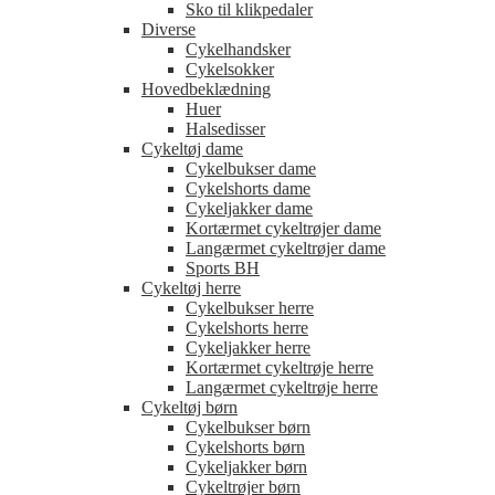
Sko til klikpedaler
Diverse
Cykelhandsker
Cykelsokker
Hovedbeklædning
Huer
Halsedisser
Cykeltøj dame
Cykelbukser dame
Cykelshorts dame
Cykeljakker dame
Kortærmet cykeltrøjer dame
Langærmet cykeltrøjer dame
Sports BH
Cykeltøj herre
Cykelbukser herre
Cykelshorts herre
Cykeljakker herre
Kortærmet cykeltrøje herre
Langærmet cykeltrøje herre
Cykeltøj børn
Cykelbukser børn
Cykelshorts børn
Cykeljakker børn
Cykeltrøjer børn