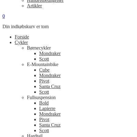
Handelsbetingelser
Artikler
0
Din indkøbskurv er tom
Forside
Cykler
Børnecykler
Mondraker
Scott
E-Mountainbike
Cube
Mondraker
Pivot
Santa Cruz
Scott
Fullsuspension
Bold
Lapierre
Mondraker
Pivot
Santa Cruz
Scott
Hardtail