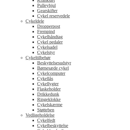
Kranksæt
Pulleyhjul
Gearskifter
Cykel reservedele
Cykeldele
Dropperpost
Frempind
Cykelhåndtag
Cykel pedaler
Cykelsadel
Cykelstyr
Cykeltilbehør
Beskyttelsesudstyr
Børnesæde cykel
Cykelcomputer
Cykellås
Cykellygter
Flaskeholder
Drikkedunk
Ringeklokke
Cykelskærme
Støtteben
Vedligeholdelse
Cykelfedt
Cykelbeskyttelse