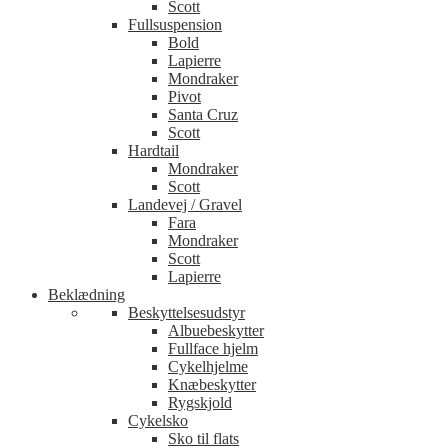
Scott
Fullsuspension
Bold
Lapierre
Mondraker
Pivot
Santa Cruz
Scott
Hardtail
Mondraker
Scott
Landevej / Gravel
Fara
Mondraker
Scott
Lapierre
Beklædning
Beskyttelsesudstyr
Albuebeskytter
Fullface hjelm
Cykelhjelme
Knæbeskytter
Rygskjold
Cykelsko
Sko til flats