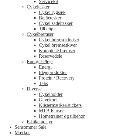
Servicekit
Cykeltasker
Cykel rygsæk
Bæltetasker
Cykel sadeltasker
Tilbehør
Cykelbremser
Cykel bremseklodser
Cykel bremseskiver
Komplette bremser
Reservedele
Energi / Pleje
Energi
Plejeprodukter
Protein / Recovery
Tabs
Diverse
Cykelholder
Gavekort
Klistermærker/stickers
MTB Kurser
Hometrainer og tilbehør
E-bike udstyr
Sensommer Sale
Mærker