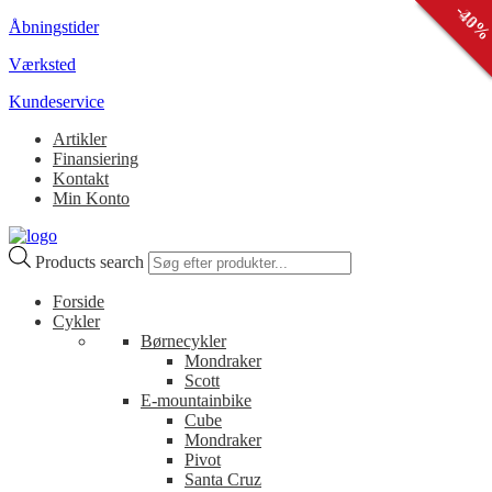
-
-
-
25
23
40
Åbningstider
Værksted
Kundeservice
Artikler
Finansiering
Kontakt
Min Konto
Products search
Forside
Cykler
Børnecykler
Mondraker
Scott
E-mountainbike
Cube
Mondraker
Pivot
Santa Cruz