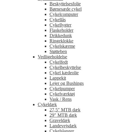
Beskyttelsesfolie
Børnesæde cykel
Cykelcomputer
Cykellås
Cykellygter
Flaskeholder
Drikkedunk
Ringeklokke
Cykelskærme
Støtteben
Vedligeholdelse
Cykelfedt
Cykelbeskyttelse
Cykel kædeolie
Lappekit
Lejer og Bushings
Cykelpumper
Cykelværktøj
Vask / Rens
Cykeldæk
27,5″ MTB dæk
29″ MTB dæk
Graveldæk
Landevejsdæk
Cykelslanger