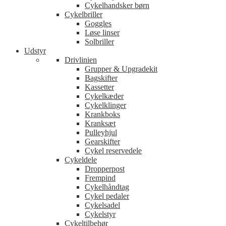
Cykelhandsker børn
Cykelbriller
Goggles
Løse linser
Solbriller
Udstyr
Drivlinien
Grupper & Upgradekit
Bagskifter
Kassetter
Cykelkæder
Cykelklinger
Krankboks
Kranksæt
Pulleyhjul
Gearskifter
Cykel reservedele
Cykeldele
Dropperpost
Frempind
Cykelhåndtag
Cykel pedaler
Cykelsadel
Cykelstyr
Cykeltilbehør