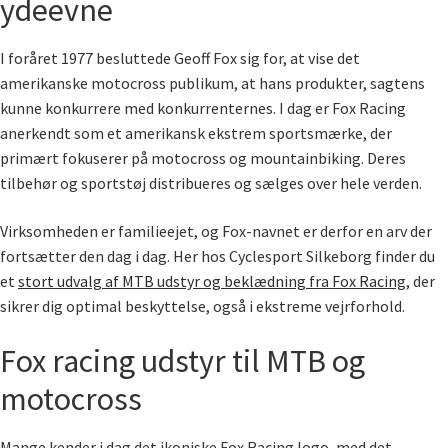
ydeevne
Gearskifter
Cykelskærme
Cykeltasker
I foråret 1977 besluttede Geoff Fox sig for, at vise det
amerikanske motocross publikum, at hans produkter, sagtens
Cykel reservedele
Støtteben
Cykelbremser
kunne konkurrere med konkurrenternes. I dag er Fox Racing
anerkendt som et amerikansk ekstrem sportsmærke, der
Energi / Pleje
primært fokuserer på motocross og mountainbiking. Deres
tilbehør og sportstøj distribueres og sælges over hele verden.
Diverse
Virksomheden er familieejet, og Fox-navnet er derfor en arv der
E-bike udstyr
fortsætter den dag i dag. Her hos Cyclesport Silkeborg finder du
et
stort udvalg af MTB udstyr og beklædning fra Fox Racing
, der
sikrer dig optimal beskyttelse, også i ekstreme vejrforhold.
Fox racing udstyr til MTB og
motocross
Mange kender i dag det ikoniske Fox Racing logo, med det