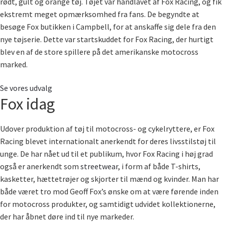
rødt, gult og orange tøj. Tøjet var håndlavet af Fox Racing, og fik
ekstremt meget opmærksomhed fra fans. De begyndte at
besøge Fox butikken i Campbell, for at anskaffe sig dele fra den
nye tøjserie. Dette var startskuddet for Fox Racing, der hurtigt
blev en af de store spillere på det amerikanske motocross
marked.
Se vores udvalg
Fox idag
Udover produktion af tøj til motocross- og cykelryttere, er Fox
Racing blevet internationalt anerkendt for deres livsstilstøj til
unge. De har nået ud til et publikum, hvor Fox Racing i høj grad
også er anerkendt som
streetwear
, i form af både T-shirts,
kasketter, hættetrøjer og skjorter til mænd og kvinder. Man har
både været tro mod Geoff Fox’s ønske om at være førende inden
for motocross produkter, og samtidigt udvidet kollektionerne,
der har åbnet døre ind til nye markeder.