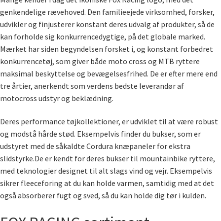
genkendelige rævehoved. Den familieejede virksomhed, forsker,
udvikler og finjusterer konstant deres udvalg af produkter, så de
kan forholde sig konkurrencedygtige, på det globale marked.
Mærket har siden begyndelsen forsket i, og konstant forbedret
konkurrencetøj, som giver både moto cross og MTB ryttere
maksimal beskyttelse og bevægelsesfrihed. De er efter mere end
tre årtier, anerkendt som verdens bedste leverandør af
motocross udstyr og beklædning.
Deres performance tøjkollektioner, er udviklet til at være robust
og modstå hårde stød. Eksempelvis finder du bukser, som er
udstyret med de såkaldte Cordura knæpaneler for ekstra
slidstyrke.De er kendt for deres bukser til mountainbike ryttere,
med teknologier designet til alt slags vind og vejr. Eksempelvis
sikrer fleeceforing at du kan holde varmen, samtidig med at det
også absorberer fugt og sved, så du kan holde dig tør i kulden.