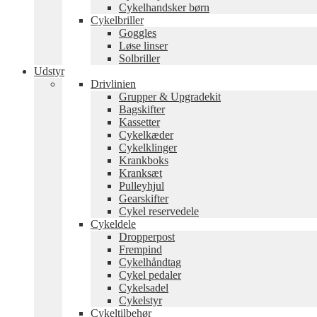
Cykelhandsker børn
Cykelbriller
Goggles
Løse linser
Solbriller
Udstyr
Drivlinien
Grupper & Upgradekit
Bagskifter
Kassetter
Cykelkæder
Cykelklinger
Krankboks
Kranksæt
Pulleyhjul
Gearskifter
Cykel reservedele
Cykeldele
Dropperpost
Frempind
Cykelhåndtag
Cykel pedaler
Cykelsadel
Cykelstyr
Cykeltilbehør