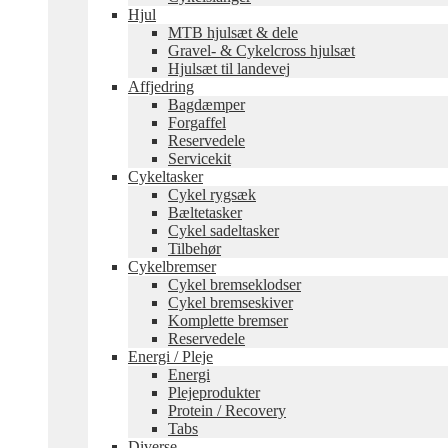
Hjul
MTB hjulsæt & dele
Gravel- & Cykelcross hjulsæt
Hjulsæt til landevej
Affjedring
Bagdæmper
Forgaffel
Reservedele
Servicekit
Cykeltasker
Cykel rygsæk
Bæltetasker
Cykel sadeltasker
Tilbehør
Cykelbremser
Cykel bremseklodser
Cykel bremseskiver
Komplette bremser
Reservedele
Energi / Pleje
Energi
Plejeprodukter
Protein / Recovery
Tabs
Diverse