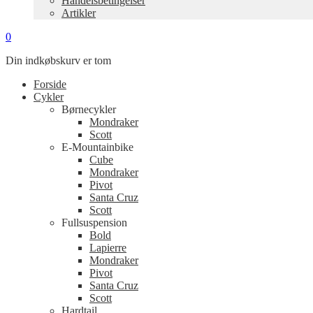
Handelsbetingelser
Artikler
0
Din indkøbskurv er tom
Forside
Cykler
Børnecykler
Mondraker
Scott
E-Mountainbike
Cube
Mondraker
Pivot
Santa Cruz
Scott
Fullsuspension
Bold
Lapierre
Mondraker
Pivot
Santa Cruz
Scott
Hardtail