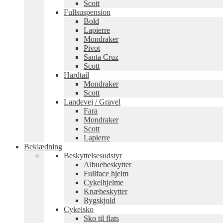
Scott
Fullsuspension
Bold
Lapierre
Mondraker
Pivot
Santa Cruz
Scott
Hardtail
Mondraker
Scott
Landevej / Gravel
Fara
Mondraker
Scott
Lapierre
Beklædning
Beskyttelsesudstyr
Albuebeskytter
Fullface hjelm
Cykelhjelme
Knæbeskytter
Rygskjold
Cykelsko
Sko til flats