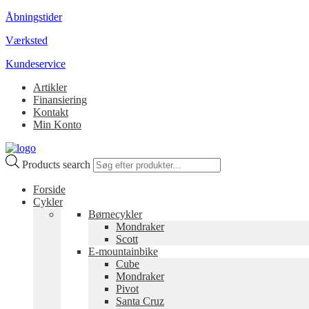
Åbningstider
Værksted
Kundeservice
Artikler
Finansiering
Kontakt
Min Konto
Products search
Forside
Cykler
Børnecykler
Mondraker
Scott
E-mountainbike
Cube
Mondraker
Pivot
Santa Cruz