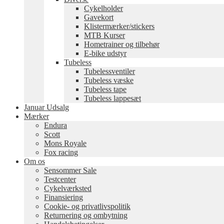
Cykelholder
Gavekort
Klistermærker/stickers
MTB Kurser
Hometrainer og tilbehør
E-bike udstyr
Tubeless
Tubelessventiler
Tubeless væske
Tubeless tape
Tubeless lappesæt
Januar Udsalg
Mærker
Endura
Scott
Mons Royale
Fox racing
Om os
Sensommer Sale
Testcenter
Cykelværksted
Finansiering
Cookie- og privatlivspolitik
Returnering og ombytning