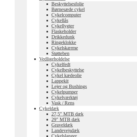
Beskyttelsesfolie
Børnesæde cykel
Cykelcomputer
Cykellås
Cykellygter
Flaskeholder
Drikkedunk
Ringeklokke
Cykelskærme
Støtteben
Vedligeholdelse
Cykelfedt
Cykelbeskyttelse
Cykel kædeolie
Lappekit
Lejer og Bushings
Cykelpumper
Cykelværktøj
Vask / Rens
Cykeldæk
27,5″ MTB dæk
29″ MTB dæk
Graveldæk
Landevejsdæk
Cykelslanger