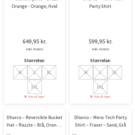
649,95
kr.
599,95
kr.
inkl. moms
inkl. moms
Størrelse:
Størrelse:
M
L
XL
M
L
XL
XXL
XXL
Ikke på lager
Ikke på lager
Dharco – Reversible Bucket
Dharco – Mens Tech Party
Hat – Razzle – Blå, Orange,
Shirt – Fraser – Sand, Grå
Grøn