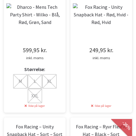
Grøn, Sand
Rød, Hvid
599,95
kr.
249,95
kr.
inkl. moms
inkl. moms
Størrelse:
M
L
XL
XXL
Ikke på lager
Ikke på lager
-
26
Fox Racing – Unity
Fox Racing – Ryvr Flexfit
%
Snapback Hat – Sort – Sort
Hat – Black – Sort