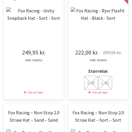
249,95
kr.
222,00
kr.
299,95
kr.
Den
Den
inkl. moms
inkl. moms
oprindelige
aktuelle
Størrelse:
pris
pris
var:
er:
S-M
L-XL
299,95 kr..
222,00 kr..
Ikke på lager
Ikke på lager
Fox Racing – Non Stop 2.0
Fox Racing – Non Stop 2.0
Straw Hat – Sand – Sand
Straw Hat – Sort – Sort