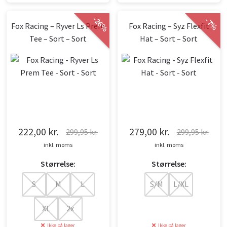
-
-
26
7
%
Fox Racing – Ryver Ls Prem
Fox Racing – Syz Flexfit
%
Tee – Sort – Sort
Hat – Sort – Sort
222,00
kr.
279,00
kr.
299,95
kr.
299,95
kr.
Den
Den
Den
Den
inkl. moms
inkl. moms
oprindelige
aktuelle
oprindelige
aktuelle
Størrelse:
Størrelse:
pris
pris
pris
pris
var:
er:
var:
er:
S
M
L
S/M
L/XL
299,95 kr..
222,00 kr..
299,95 kr..
279,00 kr..
XL
2x
Ikke på lager
Ikke på lager