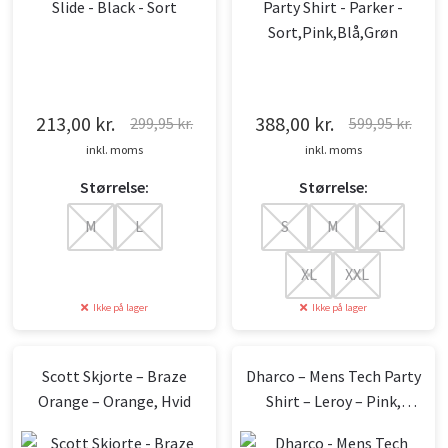
213,00
kr.
388,00
kr.
299,95
kr.
599,95
kr.
Den
Den
Den
Den
inkl. moms
inkl. moms
oprindelige
aktuelle
oprindelige
aktuelle
Størrelse:
Størrelse:
pris
pris
pris
pris
var:
er:
var:
er:
M
L
S
M
L
299,95 kr..
213,00 kr..
599,95 kr..
388,00 kr..
XL
XXL
Ikke på lager
Ikke på lager
Scott Skjorte – Braze
Dharco – Mens Tech Party
Orange – Orange, Hvid
Shirt – Leroy – Pink,
Orange, Gul, Lilla