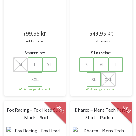
799,95
kr.
649,95
kr.
inkl. moms
inkl. moms
Størrelse:
Størrelse:
M
L
XL
S
M
L
XXL
XL
XXL
Afhænger af variant
Afhænger af variant
-
-
29
35
Fox Racing – Fox Head Slide
Dharco – Mens Tech Party
%
%
– Black – Sort
Shirt – Parker –
Sort,Pink,Blå,Grøn