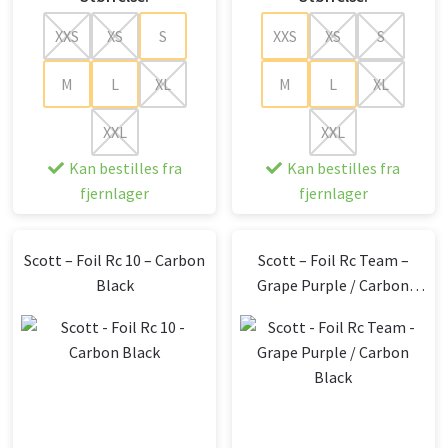
XXS
XS
S
XXS
XS
S
M
L
XL
M
L
XL
XXL
XXL
Kan bestilles fra
Kan bestilles fra
fjernlager
fjernlager
Scott – Foil Rc 10 – Carbon
Scott – Foil Rc Team –
Black
Grape Purple / Carbon
Black