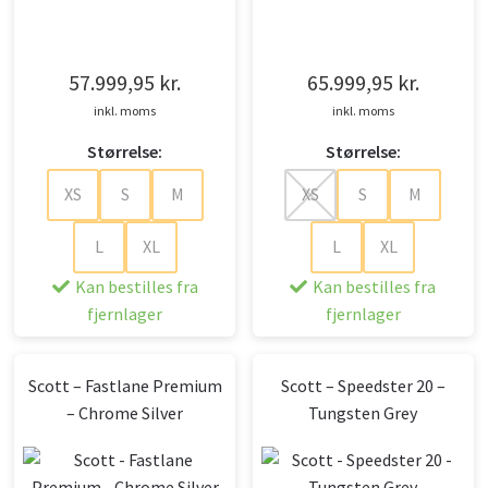
57.999,95
kr.
65.999,95
kr.
inkl. moms
inkl. moms
Størrelse:
Størrelse:
XS
S
M
XS
S
M
L
XL
L
XL
Kan bestilles fra
Kan bestilles fra
fjernlager
fjernlager
Scott – Fastlane Premium
Scott – Speedster 20 –
– Chrome Silver
Tungsten Grey