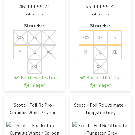
46.999,95
kr.
55.999,95
kr.
inkl. moms
inkl. moms
Størrelse:
Størrelse:
XXS
XS
S
XXS
XS
S
M
L
XL
M
L
XL
XXL
XXL
Kan bestilles fra
Kan bestilles fra
fjernlager
fjernlager
Scott – Foil Rc Pro –
Scott – Foil Rc Ultimate –
Cumulus White / Carbon
Tungsten Grey
Black