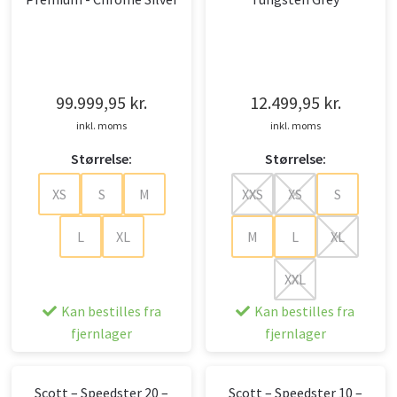
99.999,95
kr.
12.499,95
kr.
inkl. moms
inkl. moms
Størrelse:
Størrelse:
XS
S
M
XXS
XS
S
L
XL
M
L
XL
XXL
Kan bestilles fra
Kan bestilles fra
fjernlager
fjernlager
Scott – Speedster 20 –
Scott – Speedster 10 –