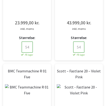
Gearskifter
Cykelskærme
Cykeltasker
Cykel reservedele
Støtteben
Cykelbremser
23.999,00
kr.
43.999,00
kr.
inkl. moms
inkl. moms
Energi / Pleje
Størrelse:
Størrelse:
Diverse
54
54
På lager
På lager
E-bike udstyr
BMC Teammachine R 01
Scott – Fastlane 20 – Violet
Five
Pink