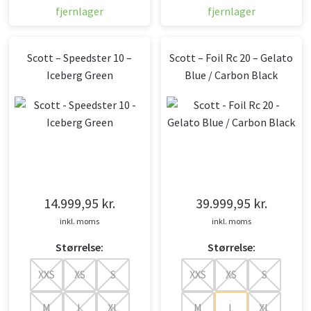
fjernlager
fjernlager
Scott – Speedster 10 –
Scott – Foil Rc 20 – Gelato
Iceberg Green
Blue / Carbon Black
14.999,95
kr.
39.999,95
kr.
inkl. moms
inkl. moms
Størrelse:
Størrelse:
XXS
XS
S
XXS
XS
S
M
L
XL
M
L
XL