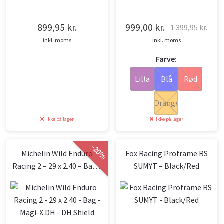
Gearskifter
Cykelskærme
Cykeltasker
899,95
kr.
999,00
kr.
1.399,95
kr.
Den
Den
inkl. moms
inkl. moms
Cykel reservedele
Støtteben
Cykelbremser
oprindelige
aktuelle
Farve:
pris
pris
Energi / Pleje
var:
er:
Lilla
Blå
Rød
1.399,95 kr..
999,00 kr..
Diverse
Orange
E-bike udstyr
Ikke på lager
Ikke på lager
-
20
Michelin Wild Enduro
Fox Racing Proframe RS
%
Racing 2 – 29 x 2.40 – Bag –
SUMYT – Black/Red
Magi-X DH – DH Shield