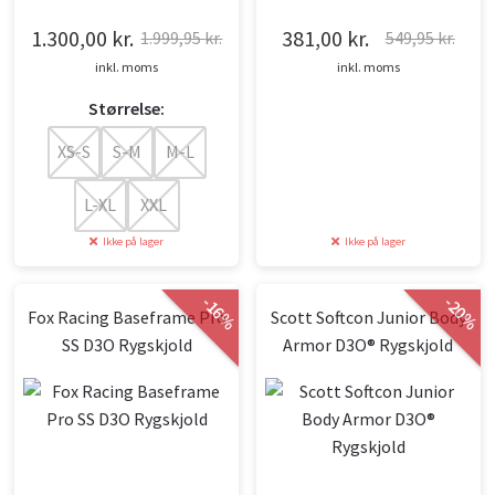
1.300,00
kr.
381,00
kr.
1.999,95
kr.
549,95
kr.
Den
Den
Den
Den
inkl. moms
inkl. moms
oprindelige
aktuelle
oprindelige
aktuelle
Størrelse:
pris
pris
pris
pris
var:
er:
var:
er:
XS-S
S-M
M-L
1.999,95 kr..
1.300,00 kr..
549,95 kr..
381,00 kr..
L-XL
XXL
Ikke på lager
Ikke på lager
-
-
16
20
Fox Racing Baseframe Pro
Scott Softcon Junior Body
%
%
SS D3O Rygskjold
Armor D3O® Rygskjold