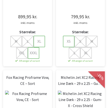
899,95
kr.
799,95
kr.
inkl. moms
inkl. moms
Størrelse:
Størrelse:
M
L
XL
XS
S
M
XXL
XXXL
L
XL
Afhænger af variant
Afhænger af variant
-
21
Fox Racing Proframe Vow,
Michelin Jet XC2 Racing
%
CE – Sort
Line Dæk – 29 x 2.25 – Gum-
X – Cross Shield