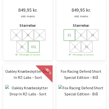
849,95
kr.
849,95
kr.
inkl. moms
inkl. moms
Størrelse:
Størrelse:
S
M
L
XS
S
M
XL
XXL
L
XL
Afhænger af variant
Afhænger af variant
-
40
Oakley Knæbeskytter Drop
Fox Racing Defend Short
%
In RZ-Labs – Sort
Special Edition – Blå