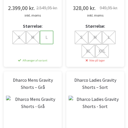
2.399,00
kr.
328,00
kr.
2.549,95
kr.
949,95
kr.
Den
Den
Den
Den
inkl. moms
inkl. moms
oprindelige
aktuelle
oprindelige
aktuelle
Størrelse:
Størrelse:
pris
pris
pris
pris
var:
er:
var:
er:
S
M
L
S
M
L
2.549,95 kr..
2.399,00 kr..
949,95 kr..
328,00 kr..
XL
XXL
Afhænger af variant
Ikke på lager
Dharco Mens Gravity
Dharco Ladies Gravity
Shorts – Grå
Shorts – Sort