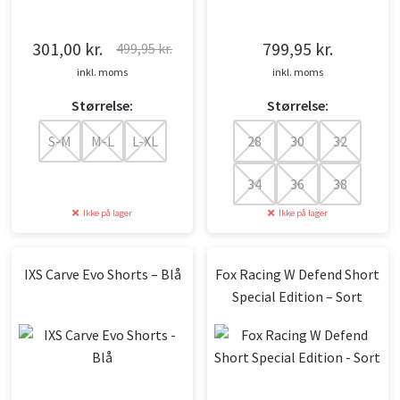
301,00
kr.
799,95
kr.
499,95
kr.
Den
Den
inkl. moms
inkl. moms
oprindelige
aktuelle
Størrelse:
Størrelse:
pris
pris
var:
er:
S-M
M-L
L-XL
28
30
32
499,95 kr..
301,00 kr..
34
36
38
Ikke på lager
Ikke på lager
IXS Carve Evo Shorts – Blå
Fox Racing W Defend Short
Special Edition – Sort