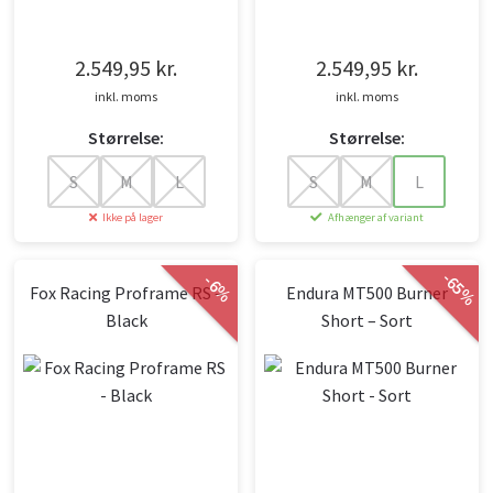
2.549,95
kr.
2.549,95
kr.
inkl. moms
inkl. moms
Størrelse:
Størrelse:
S
M
L
S
M
L
Ikke på lager
Afhænger af variant
-
-
65
6
%
Fox Racing Proframe RS –
Endura MT500 Burner
%
Black
Short – Sort