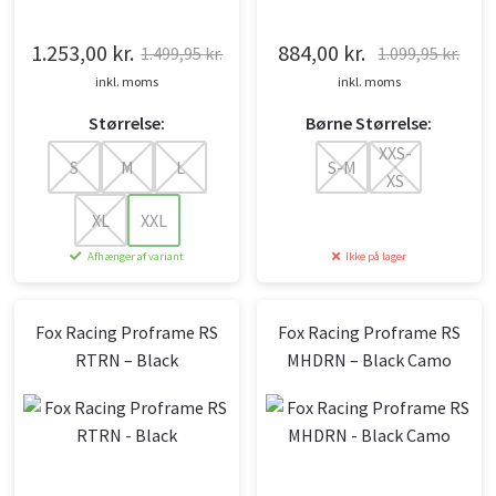
1.253,00
kr.
884,00
kr.
1.499,95
kr.
1.099,95
kr.
Den
Den
Den
Den
inkl. moms
inkl. moms
oprindelige
aktuelle
oprindelige
aktuelle
Størrelse:
Børne Størrelse:
pris
pris
pris
pris
XXS-
var:
er:
var:
er:
S
M
L
S-M
XS
1.499,95 kr..
1.253,00 kr..
1.099,95 kr..
884,00 kr..
XL
XXL
Afhænger af variant
Ikke på lager
Fox Racing Proframe RS
Fox Racing Proframe RS
RTRN – Black
MHDRN – Black Camo