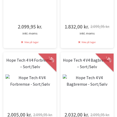
2.099,95
kr.
1.832,00
kr.
2.099,95
kr.
Den
Den
inkl. moms
inkl. moms
oprindelige
aktuelle
Ikke på lager
Ikke på lager
pris
pris
var:
er:
-
-
2.099,95 kr..
1.832,00 kr..
5
3
%
%
Hope Tech 4 V4 Forbremse
Hope Tech 4 V4 Bagbremse
– Sort/Sølv
– Sort/Sølv
2.005,00
kr.
2.032,00
kr.
2.099,95
kr.
2.099,95
kr.