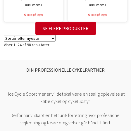
Den
Den
Den
Den
inkl. moms
inkl. moms
oprindelige
aktuelle
oprindelige
aktuelle
Ikke på lager
Ikke på lager
pris
pris
pris
pris
var:
er:
var:
er:
SE FLERE PRODUKTER
2.099,95 kr..
2.005,00 kr..
2.099,95 kr..
2.032,00 kr..
Sorteret
Viser 1–24 af 98 resultater
efter
seneste
DIN PROFESSIONELLE CYKELPARTNER
Hos Cycle Sport mener vi, det skal være en særlig oplevelse at
købe cykel og cykeludstyr.
Derfor har vi skabt en helt unik forretning hvor professionel
vejledning og lækre omgivelser går hånd i hånd.