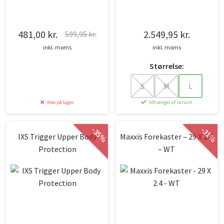
481,00
kr.
2.549,95
kr.
599,95
kr.
Den
Den
inkl. moms
inkl. moms
oprindelige
aktuelle
Størrelse:
pris
pris
var:
er:
S
M
L
599,95 kr..
481,00 kr..
Ikke på lager
Afhænger af variant
-
-
35
31
IXS Trigger Upper Body
Maxxis Forekaster – 29 X 2.4
%
%
Protection
– WT