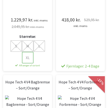
1.229,97
kr.
418,00
kr.
529,95
kr.
inkl. moms
Den
Den
2.049,95
kr.
inkl. moms
inkl. moms
oprindelige
aktuelle
Størrelse:
pris
pris
var:
er:
S
M
L
529,95 kr..
418,00 kr..
XL
Fjernlager: 2-4 Dage
Afhænger af variant
-
13
Hope Tech 4 V4 Bagbremse
Hope Tech 4 V4 Forbremse
%
– Sort/Orange
– Sort/Orange