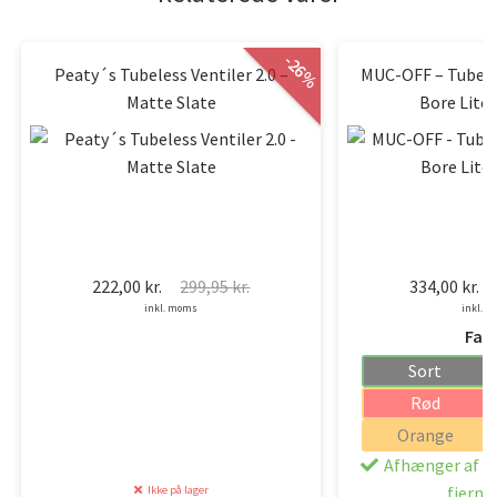
-
26
Peaty´s Tubeless Ventiler 2.0 –
MUC-OFF – Tubeles
%
Matte Slate
Bore Lite
222,00
kr.
299,95
kr.
334,00
kr.
Den
Den
D
D
inkl. moms
inkl. 
oprindelige
aktuelle
o
a
Farv
pris
pris
pr
pr
var:
er:
v
er
Sort
299,95 kr..
222,00 kr..
3
3
Rød
Orange
Afhænger af va
fjernl
Ikke på lager