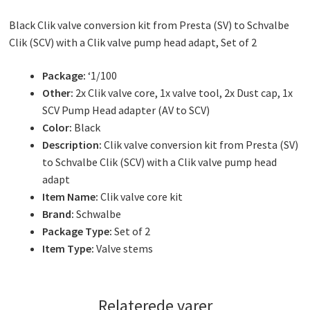
Black Clik valve conversion kit from Presta (SV) to Schvalbe
Clik (SCV) with a Clik valve pump head adapt, Set of 2
Package:
‘1/100
Other:
2x Clik valve core, 1x valve tool, 2x Dust cap, 1x
SCV Pump Head adapter (AV to SCV)
Color:
Black
Description:
Clik valve conversion kit from Presta (SV)
to Schvalbe Clik (SCV) with a Clik valve pump head
adapt
Item Name:
Clik valve core kit
Brand:
Schwalbe
Package Type:
Set of 2
Item Type:
Valve stems
Relaterede varer