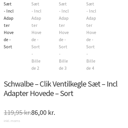
Gearskifter
Cykelskærme
Cykeltasker
Cykel reservedele
Støtteben
Cykelbremser
Energi / Pleje
Diverse
E-bike udstyr
Schwalbe – Clik Ventilkegle Sæt – Incl
Adapter Hovede – Sort
119,95
kr.
86,00
kr.
Den
Den
inkl. moms