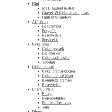
Hjul
MTB hjulsæt & dele
Gravel- & Cykelcross hjulsæt
Hjulsæt til landevej
Affjedring
Bagdæmper
Forgaffel
Reservedele
Servicekit
Cykeltasker
Cykel rygsæk
Bæltetasker
Cykel sadeltasker
Tilbehør
Cykelbremser
Cykel bremseklodser
Cykel bremseskiver
Komplette bremser
Reservedele
Energi / Pleje
Energi
Plejeprodukter
Protein / Recovery
Tabs
Diverse