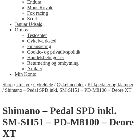
Endura
Mons Royale
Fox racing
Scott
Januar Udsalg
Om os
Testcenter
Cykelværksted
Finansiering
Cookie- og privatlivspolitik
Handelsbetingelser
Returnering og ombytning
Artikler
Min Konto
Shop
/
Udstyr
/
Cykeldele
/
Cykel pedaler
/
Klikpedaler og klamper
/
Shimano – Pedal SPD inkl. SM-SH51 – PD-M8100 – Deore XT
Shimano – Pedal SPD inkl.
SM-SH51 – PD-M8100 – Deore
XT