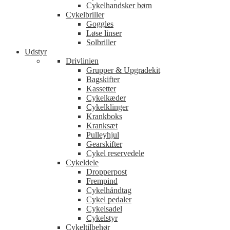
Cykelhandsker børn
Cykelbriller
Goggles
Løse linser
Solbriller
Udstyr
Drivlinien
Grupper & Upgradekit
Bagskifter
Kassetter
Cykelkæder
Cykelklinger
Krankboks
Kranksæt
Pulleyhjul
Gearskifter
Cykel reservedele
Cykeldele
Dropperpost
Frempind
Cykelhåndtag
Cykel pedaler
Cykelsadel
Cykelstyr
Cykeltilbehør