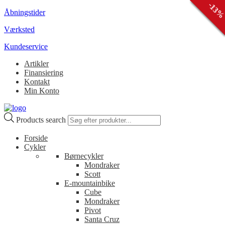
-
-
-
-
-
15
23
31
13
9
%
Åbningstider
Værksted
Kundeservice
Artikler
Finansiering
Kontakt
Min Konto
Products search
Forside
Cykler
Børnecykler
Mondraker
Scott
E-mountainbike
Cube
Mondraker
Pivot
Santa Cruz