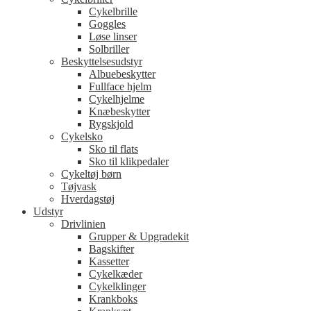
Cykelbrille
Goggles
Løse linser
Solbriller
Beskyttelsesudstyr
Albuebeskytter
Fullface hjelm
Cykelhjelme
Knæbeskytter
Rygskjold
Cykelsko
Sko til flats
Sko til klikpedaler
Cykeltøj børn
Tøjvask
Hverdagstøj
Udstyr
Drivlinien
Grupper & Upgradekit
Bagskifter
Kassetter
Cykelkæder
Cykelklinger
Krankboks