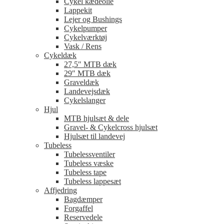
Cykel kædeolie
Lappekit
Lejer og Bushings
Cykelpumper
Cykelværktøj
Vask / Rens
Cykeldæk
27,5″ MTB dæk
29″ MTB dæk
Graveldæk
Landevejsdæk
Cykelslanger
Hjul
MTB hjulsæt & dele
Gravel- & Cykelcross hjulsæt
Hjulsæt til landevej
Tubeless
Tubelessventiler
Tubeless væske
Tubeless tape
Tubeless lappesæt
Affjedring
Bagdæmper
Forgaffel
Reservedele