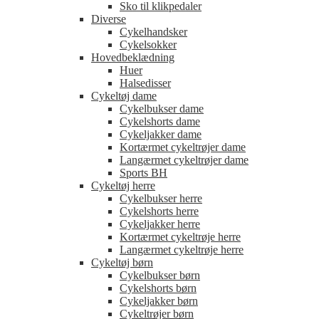
Sko til klikpedaler
Diverse
Cykelhandsker
Cykelsokker
Hovedbeklædning
Huer
Halsedisser
Cykeltøj dame
Cykelbukser dame
Cykelshorts dame
Cykeljakker dame
Kortærmet cykeltrøjer dame
Langærmet cykeltrøjer dame
Sports BH
Cykeltøj herre
Cykelbukser herre
Cykelshorts herre
Cykeljakker herre
Kortærmet cykeltrøje herre
Langærmet cykeltrøje herre
Cykeltøj børn
Cykelbukser børn
Cykelshorts børn
Cykeljakker børn
Cykeltrøjer børn