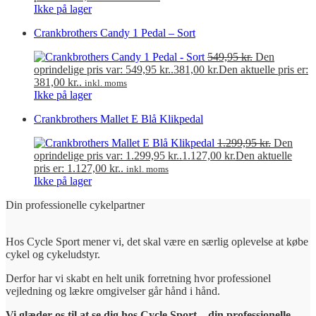
Ikke på lager
Crankbrothers Candy 1 Pedal – Sort
549,95
kr.
Den
oprindelige pris var: 549,95 kr..
381,00
kr.
Den aktuelle pris er:
381,00 kr..
inkl. moms
Ikke på lager
Crankbrothers Mallet E Blå Klikpedal
1.299,95
kr.
Den
oprindelige pris var: 1.299,95 kr..
1.127,00
kr.
Den aktuelle
pris er: 1.127,00 kr..
inkl. moms
Ikke på lager
Din professionelle cykelpartner
Hos Cycle Sport mener vi, det skal være en særlig oplevelse at købe
cykel og cykeludstyr.
Derfor har vi skabt en helt unik forretning hvor professionel
vejledning og lækre omgivelser går hånd i hånd.
Vi glæder os til at se dig hos Cycle Sport – din professionelle