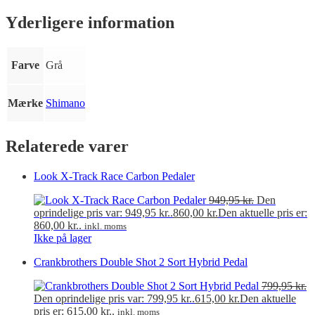
Yderligere information
Farve
Grå
Mærke
Shimano
Relaterede varer
Look X-Track Race Carbon Pedaler
949,95
kr.
Den
oprindelige pris var: 949,95 kr..
860,00
kr.
Den aktuelle pris er:
860,00 kr..
inkl. moms
Ikke på lager
Crankbrothers Double Shot 2 Sort Hybrid Pedal
799,95
kr.
Den oprindelige pris var: 799,95 kr..
615,00
kr.
Den aktuelle
pris er: 615,00 kr..
inkl. moms