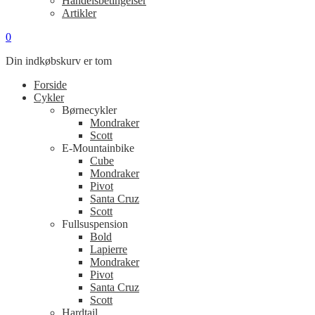
Handelsbetingelser
Artikler
0
Din indkøbskurv er tom
Forside
Cykler
Børnecykler
Mondraker
Scott
E-Mountainbike
Cube
Mondraker
Pivot
Santa Cruz
Scott
Fullsuspension
Bold
Lapierre
Mondraker
Pivot
Santa Cruz
Scott
Hardtail