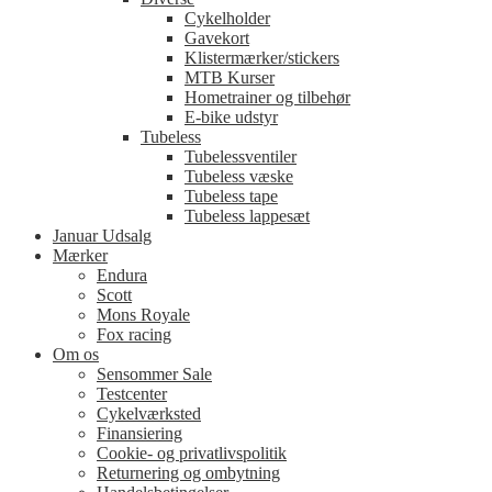
Cykelholder
Gavekort
Klistermærker/stickers
MTB Kurser
Hometrainer og tilbehør
E-bike udstyr
Tubeless
Tubelessventiler
Tubeless væske
Tubeless tape
Tubeless lappesæt
Januar Udsalg
Mærker
Endura
Scott
Mons Royale
Fox racing
Om os
Sensommer Sale
Testcenter
Cykelværksted
Finansiering
Cookie- og privatlivspolitik
Returnering og ombytning