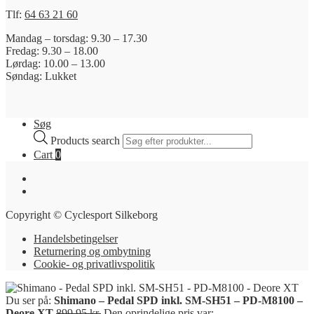
Tlf:
64 63 21 60
Mandag – torsdag: 9.30 – 17.30
Fredag: 9.30 – 18.00
Lørdag: 10.00 – 13.00
Søndag: Lukket
Søg
Products search
Cart
0
Copyright © Cyclesport Silkeborg
Handelsbetingelser
Returnering og ombytning
Cookie- og privatlivspolitik
Du ser på:
Shimano – Pedal SPD inkl. SM-SH51 – PD-M8100 –
Deore XT
899,95
kr.
Den oprindelige pris var: