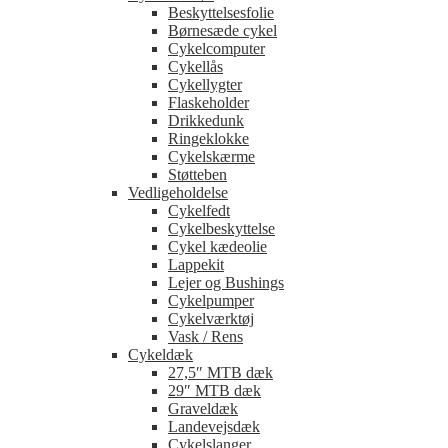
Beskyttelsesfolie
Børnesæde cykel
Cykelcomputer
Cykellås
Cykellygter
Flaskeholder
Drikkedunk
Ringeklokke
Cykelskærme
Støtteben
Vedligeholdelse
Cykelfedt
Cykelbeskyttelse
Cykel kædeolie
Lappekit
Lejer og Bushings
Cykelpumper
Cykelværktøj
Vask / Rens
Cykeldæk
27,5″ MTB dæk
29″ MTB dæk
Graveldæk
Landevejsdæk
Cykelslanger