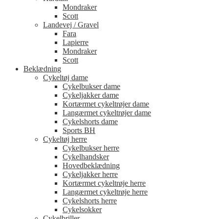
Mondraker
Scott
Landevej / Gravel
Fara
Lapierre
Mondraker
Scott
Beklædning
Cykeltøj dame
Cykelbukser dame
Cykeljakker dame
Kortærmet cykeltrøjer dame
Langærmet cykeltrøjer dame
Cykelshorts dame
Sports BH
Cykeltøj herre
Cykelbukser herre
Cykelhandsker
Hovedbeklædning
Cykeljakker herre
Kortærmet cykeltrøje herre
Langærmet cykeltrøje herre
Cykelshorts herre
Cykelsokker
Cykelbriller