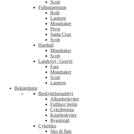
Scott
Fullsuspension
Bold
Lapierre
Mondraker
Pivot
Santa Cruz
Scott
Hardtail
Mondraker
Scott
Landevej / Gravel
Fara
Mondraker
Scott
Lapierre
Beklædning
Beskyttelsesudstyr
Albuebeskytter
Fullface hjelm
Cykelhjelme
Knæbeskytter
Rygskjold
Cykelsko
Sko til flats