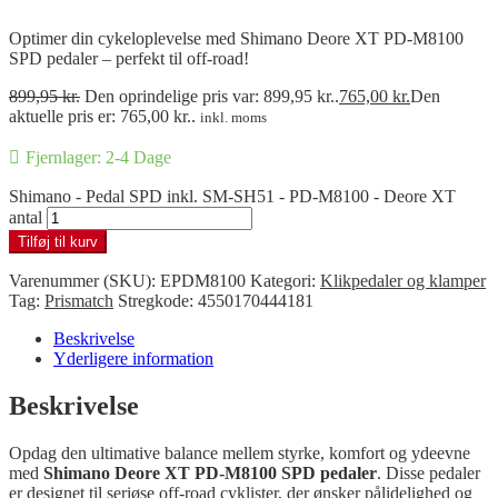
Optimer din cykeloplevelse med Shimano Deore XT PD-M8100
SPD pedaler – perfekt til off-road!
899,95
kr.
Den oprindelige pris var: 899,95 kr..
765,00
kr.
Den
aktuelle pris er: 765,00 kr..
inkl. moms
Fjernlager: 2-4 Dage
Shimano - Pedal SPD inkl. SM-SH51 - PD-M8100 - Deore XT
antal
Tilføj til kurv
Varenummer (SKU):
EPDM8100
Kategori:
Klikpedaler og klamper
Tag:
Prismatch
Stregkode:
4550170444181
Beskrivelse
Yderligere information
Beskrivelse
Opdag den ultimative balance mellem styrke, komfort og ydeevne
med
Shimano Deore XT PD-M8100 SPD pedaler
. Disse pedaler
er designet til seriøse off-road cyklister, der ønsker pålidelighed og