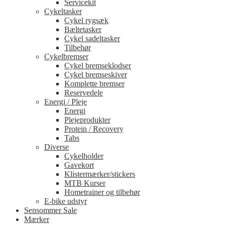
Servicekit
Cykeltasker
Cykel rygsæk
Bæltetasker
Cykel sadeltasker
Tilbehør
Cykelbremser
Cykel bremseklodser
Cykel bremseskiver
Komplette bremser
Reservedele
Energi / Pleje
Energi
Plejeprodukter
Protein / Recovery
Tabs
Diverse
Cykelholder
Gavekort
Klistermærker/stickers
MTB Kurser
Hometrainer og tilbehør
E-bike udstyr
Sensommer Sale
Mærker