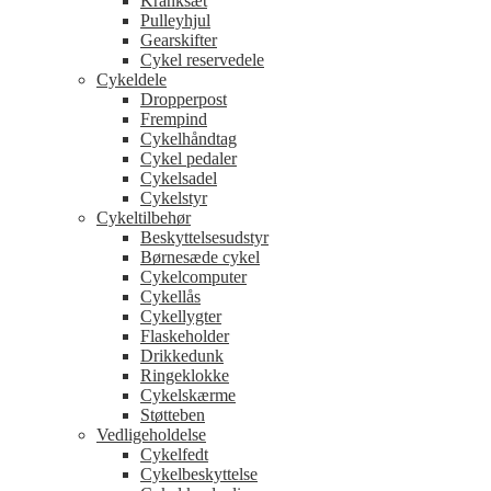
Kranksæt
Pulleyhjul
Gearskifter
Cykel reservedele
Cykeldele
Dropperpost
Frempind
Cykelhåndtag
Cykel pedaler
Cykelsadel
Cykelstyr
Cykeltilbehør
Beskyttelsesudstyr
Børnesæde cykel
Cykelcomputer
Cykellås
Cykellygter
Flaskeholder
Drikkedunk
Ringeklokke
Cykelskærme
Støtteben
Vedligeholdelse
Cykelfedt
Cykelbeskyttelse