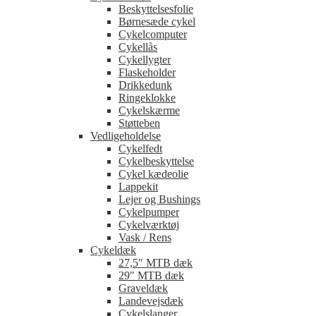
Beskyttelsesfolie
Børnesæde cykel
Cykelcomputer
Cykellås
Cykellygter
Flaskeholder
Drikkedunk
Ringeklokke
Cykelskærme
Støtteben
Vedligeholdelse
Cykelfedt
Cykelbeskyttelse
Cykel kædeolie
Lappekit
Lejer og Bushings
Cykelpumper
Cykelværktøj
Vask / Rens
Cykeldæk
27,5″ MTB dæk
29″ MTB dæk
Graveldæk
Landevejsdæk
Cykelslanger