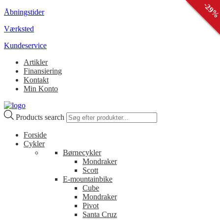
-
-
-
10
39
29
Åbningstider
Værksted
Kundeservice
Artikler
Finansiering
Kontakt
Min Konto
Products search
Forside
Cykler
Børnecykler
Mondraker
Scott
E-mountainbike
Cube
Mondraker
Pivot
Santa Cruz