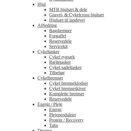
Hjul
MTB hjulsæt & dele
Gravel- & Cykelcross hjulsæt
Hjulsæt til landevej
Affjedring
Bagdæmper
Forgaffel
Reservedele
Servicekit
Cykeltasker
Cykel rygsæk
Bæltetasker
Cykel sadeltasker
Tilbehør
Cykelbremser
Cykel bremseklodser
Cykel bremseskiver
Komplette bremser
Reservedele
Energi / Pleje
Energi
Plejeprodukter
Protein / Recovery
Tabs
Diverse