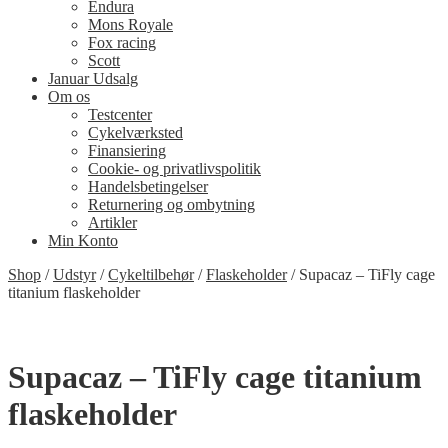
Endura
Mons Royale
Fox racing
Scott
Januar Udsalg
Om os
Testcenter
Cykelværksted
Finansiering
Cookie- og privatlivspolitik
Handelsbetingelser
Returnering og ombytning
Artikler
Min Konto
Shop
/
Udstyr
/
Cykeltilbehør
/
Flaskeholder
/
Supacaz – TiFly cage
titanium flaskeholder
Supacaz – TiFly cage titanium
flaskeholder