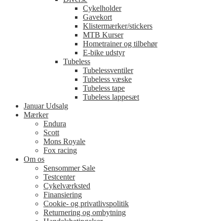
Cykelholder
Gavekort
Klistermærker/stickers
MTB Kurser
Hometrainer og tilbehør
E-bike udstyr
Tubeless
Tubelessventiler
Tubeless væske
Tubeless tape
Tubeless lappesæt
Januar Udsalg
Mærker
Endura
Scott
Mons Royale
Fox racing
Om os
Sensommer Sale
Testcenter
Cykelværksted
Finansiering
Cookie- og privatlivspolitik
Returnering og ombytning