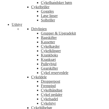
Cykelhandsker børn
Cykelbriller
Goggles
Løse linser
Solbriller
Udstyr
Drivlinien
Grupper & Upgradekit
Bagskifter
Kassetter
Cykelkæder
Cykelklinger
Krankboks
Kranksæt
Pulleyhjul
Gearskifter
Cykel reservedele
Cykeldele
Dropperpost
Frempind
Cykelhåndtag
Cykel pedaler
Cykelsadel
Cykelstyr
Cykeltilbehør