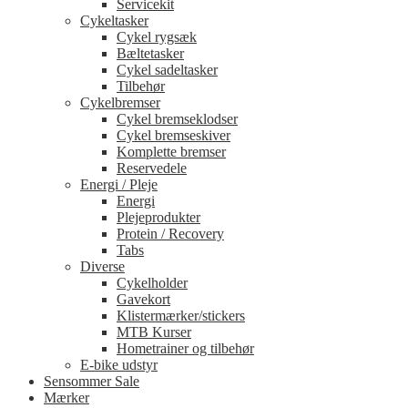
Servicekit
Cykeltasker
Cykel rygsæk
Bæltetasker
Cykel sadeltasker
Tilbehør
Cykelbremser
Cykel bremseklodser
Cykel bremseskiver
Komplette bremser
Reservedele
Energi / Pleje
Energi
Plejeprodukter
Protein / Recovery
Tabs
Diverse
Cykelholder
Gavekort
Klistermærker/stickers
MTB Kurser
Hometrainer og tilbehør
E-bike udstyr
Sensommer Sale
Mærker