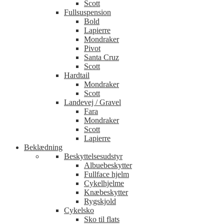
Scott
Fullsuspension
Bold
Lapierre
Mondraker
Pivot
Santa Cruz
Scott
Hardtail
Mondraker
Scott
Landevej / Gravel
Fara
Mondraker
Scott
Lapierre
Beklædning
Beskyttelsesudstyr
Albuebeskytter
Fullface hjelm
Cykelhjelme
Knæbeskytter
Rygskjold
Cykelsko
Sko til flats