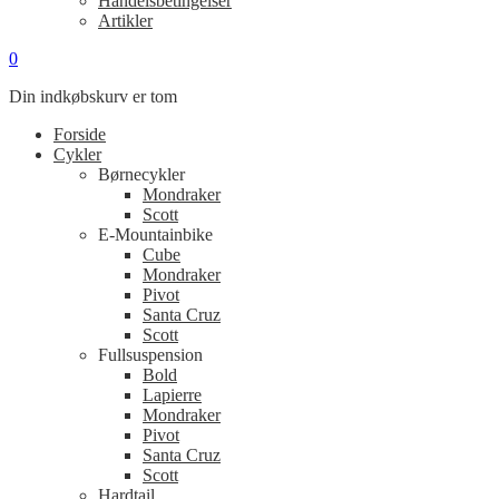
Handelsbetingelser
Artikler
0
Din indkøbskurv er tom
Forside
Cykler
Børnecykler
Mondraker
Scott
E-Mountainbike
Cube
Mondraker
Pivot
Santa Cruz
Scott
Fullsuspension
Bold
Lapierre
Mondraker
Pivot
Santa Cruz
Scott
Hardtail