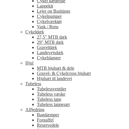
Cykel kædeolie
Lappekit
Lejer og Bushings
Cykelpumper
Cykelværktøj
Vask / Rens
Cykeldæk
27,5″ MTB dæk
29″ MTB dæk
Graveldæk
Landevejsdæk
Cykelslanger
Hjul
MTB hjulsæt & dele
Gravel- & Cykelcross hjulsæt
Hjulsæt til landevej
Tubeless
Tubelessventiler
Tubeless væske
Tubeless tape
Tubeless lappesæt
Affjedring
Bagdæmper
Forgaffel
Reservedele