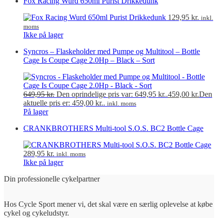
Fox Racing Wurd 650ml Purist Drikkedunk
129,95
kr.
inkl.
moms
Ikke på lager
Syncros – Flaskeholder med Pumpe og Multitool – Bottle
Cage Is Coupe Cage 2.0Hp – Black – Sort
649,95
kr.
Den oprindelige pris var: 649,95 kr..
459,00
kr.
Den
aktuelle pris er: 459,00 kr..
inkl. moms
På lager
CRANKBROTHERS Multi-tool S.O.S. BC2 Bottle Cage
289,95
kr.
inkl. moms
Ikke på lager
Din professionelle cykelpartner
Hos Cycle Sport mener vi, det skal være en særlig oplevelse at købe
cykel og cykeludstyr.