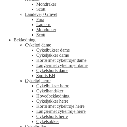
Mondraker
Scott
Landevej / Gravel
Fara
Lapierre
Mondraker
Scott
Beklædning
Cykeltøj dame
Cykelbukser dame
Cykeljakker dame
Kortærmet cykeltrøjer dame
Langærmet cykeltrøjer dame
Cykelshorts dame
Sports BH
Cykeltøj herre
Cykelbukser herre
Cykelhandsker
Hovedbeklædning
Cykeljakker herre
Kortærmet cykeltrøje herre
Langærmet cykeltrøje herre
Cykelshorts herre
Cykelsokker
Cykelbriller