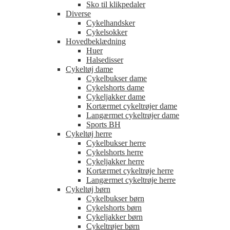
Sko til klikpedaler
Diverse
Cykelhandsker
Cykelsokker
Hovedbeklædning
Huer
Halsedisser
Cykeltøj dame
Cykelbukser dame
Cykelshorts dame
Cykeljakker dame
Kortærmet cykeltrøjer dame
Langærmet cykeltrøjer dame
Sports BH
Cykeltøj herre
Cykelbukser herre
Cykelshorts herre
Cykeljakker herre
Kortærmet cykeltrøje herre
Langærmet cykeltrøje herre
Cykeltøj børn
Cykelbukser børn
Cykelshorts børn
Cykeljakker børn
Cykeltrøjer børn