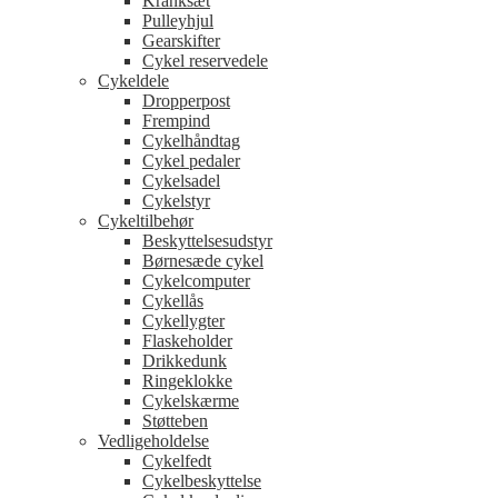
Kranksæt
Pulleyhjul
Gearskifter
Cykel reservedele
Cykeldele
Dropperpost
Frempind
Cykelhåndtag
Cykel pedaler
Cykelsadel
Cykelstyr
Cykeltilbehør
Beskyttelsesudstyr
Børnesæde cykel
Cykelcomputer
Cykellås
Cykellygter
Flaskeholder
Drikkedunk
Ringeklokke
Cykelskærme
Støtteben
Vedligeholdelse
Cykelfedt
Cykelbeskyttelse