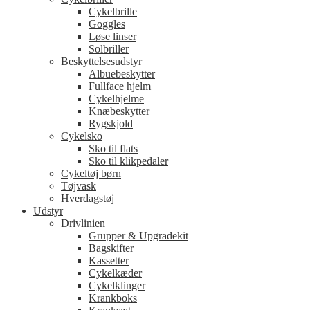
Cykelbrille
Goggles
Løse linser
Solbriller
Beskyttelsesudstyr
Albuebeskytter
Fullface hjelm
Cykelhjelme
Knæbeskytter
Rygskjold
Cykelsko
Sko til flats
Sko til klikpedaler
Cykeltøj børn
Tøjvask
Hverdagstøj
Udstyr
Drivlinien
Grupper & Upgradekit
Bagskifter
Kassetter
Cykelkæder
Cykelklinger
Krankboks