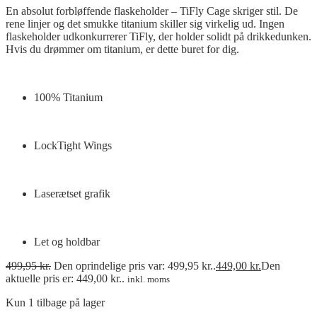
En absolut forbløffende flaskeholder – TiFly Cage skriger stil. De
rene linjer og det smukke titanium skiller sig virkelig ud. Ingen
flaskeholder udkonkurrerer TiFly, der holder solidt på drikkedunken.
Hvis du drømmer om titanium, er dette buret for dig.
100% Titanium
LockTight Wings
Laserætset grafik
Let og holdbar
499,95
kr.
Den oprindelige pris var: 499,95 kr..
449,00
kr.
Den
aktuelle pris er: 449,00 kr..
inkl. moms
Kun 1 tilbage på lager