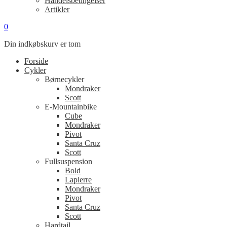
Handelsbetingelser
Artikler
0
Din indkøbskurv er tom
Forside
Cykler
Børnecykler
Mondraker
Scott
E-Mountainbike
Cube
Mondraker
Pivot
Santa Cruz
Scott
Fullsuspension
Bold
Lapierre
Mondraker
Pivot
Santa Cruz
Scott
Hardtail