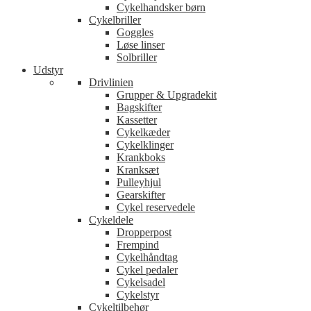
Cykelhandsker børn
Cykelbriller
Goggles
Løse linser
Solbriller
Udstyr
Drivlinien
Grupper & Upgradekit
Bagskifter
Kassetter
Cykelkæder
Cykelklinger
Krankboks
Kranksæt
Pulleyhjul
Gearskifter
Cykel reservedele
Cykeldele
Dropperpost
Frempind
Cykelhåndtag
Cykel pedaler
Cykelsadel
Cykelstyr
Cykeltilbehør