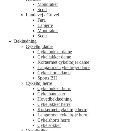
Mondraker
Scott
Landevej / Gravel
Fara
Lapierre
Mondraker
Scott
Beklædning
Cykeltøj dame
Cykelbukser dame
Cykeljakker dame
Kortærmet cykeltrøjer dame
Langærmet cykeltrøjer dame
Cykelshorts dame
Sports BH
Cykeltøj herre
Cykelbukser herre
Cykelhandsker
Hovedbeklædning
Cykeljakker herre
Kortærmet cykeltrøje herre
Langærmet cykeltrøje herre
Cykelshorts herre
Cykelsokker
Cykelbriller