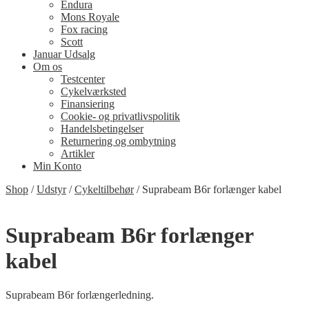
Endura
Mons Royale
Fox racing
Scott
Januar Udsalg
Om os
Testcenter
Cykelværksted
Finansiering
Cookie- og privatlivspolitik
Handelsbetingelser
Returnering og ombytning
Artikler
Min Konto
Shop
/
Udstyr
/
Cykeltilbehør
/
Suprabeam B6r forlænger kabel
Suprabeam B6r forlænger
kabel
Suprabeam B6r forlængerledning.