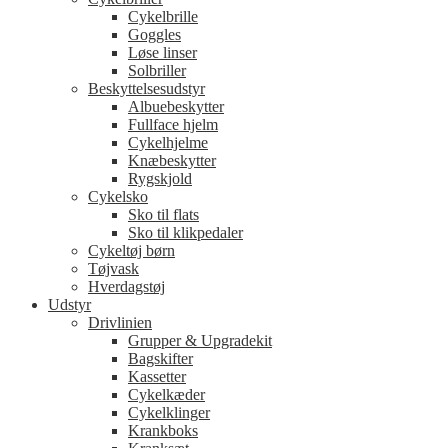
Cykelbrille
Goggles
Løse linser
Solbriller
Beskyttelsesudstyr
Albuebeskytter
Fullface hjelm
Cykelhjelme
Knæbeskytter
Rygskjold
Cykelsko
Sko til flats
Sko til klikpedaler
Cykeltøj børn
Tøjvask
Hverdagstøj
Udstyr
Drivlinien
Grupper & Upgradekit
Bagskifter
Kassetter
Cykelkæder
Cykelklinger
Krankboks