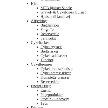
Hjul
MTB hjulsæt & dele
Gravel- & Cykelcross hjulsæt
Hjulsæt til landevej
Affjedring
Bagdæmper
Forgaffel
Reservedele
Servicekit
Cykeltasker
Cykel rygsæk
Bæltetasker
Cykel sadeltasker
Tilbehør
Cykelbremser
Cykel bremseklodser
Cykel bremseskiver
Komplette bremser
Reservedele
Energi / Pleje
Energi
Plejeprodukter
Protein / Recovery
Tabs
Diverse