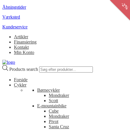
-
2
%
Åbningstider
Værksted
Kundeservice
Artikler
Finansiering
Kontakt
Min Konto
Products search
Forside
Cykler
Børnecykler
Mondraker
Scott
E-mountainbike
Cube
Mondraker
Pivot
Santa Cruz