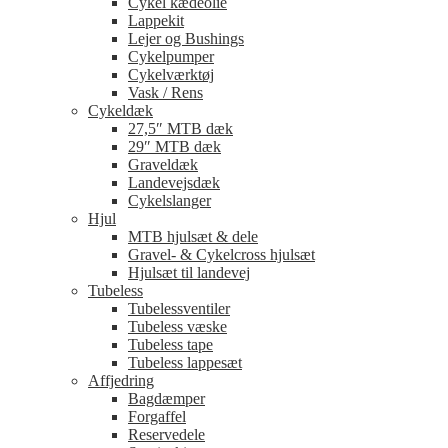
Cykel kædeolie
Lappekit
Lejer og Bushings
Cykelpumper
Cykelværktøj
Vask / Rens
Cykeldæk
27,5″ MTB dæk
29″ MTB dæk
Graveldæk
Landevejsdæk
Cykelslanger
Hjul
MTB hjulsæt & dele
Gravel- & Cykelcross hjulsæt
Hjulsæt til landevej
Tubeless
Tubelessventiler
Tubeless væske
Tubeless tape
Tubeless lappesæt
Affjedring
Bagdæmper
Forgaffel
Reservedele