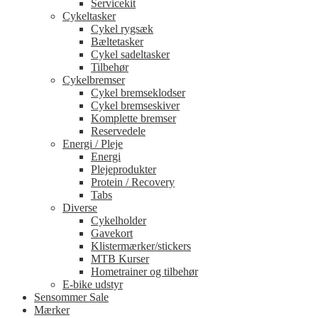
Servicekit
Cykeltasker
Cykel rygsæk
Bæltetasker
Cykel sadeltasker
Tilbehør
Cykelbremser
Cykel bremseklodser
Cykel bremseskiver
Komplette bremser
Reservedele
Energi / Pleje
Energi
Plejeprodukter
Protein / Recovery
Tabs
Diverse
Cykelholder
Gavekort
Klistermærker/stickers
MTB Kurser
Hometrainer og tilbehør
E-bike udstyr
Sensommer Sale
Mærker