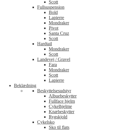
Scott
Fullsuspension
Bold
Lapierre
Mondraker
Pivot
Santa Cruz
Scott
Hardtail
Mondraker
Scott
Landevej / Gravel
Fara
Mondraker
Scott
Lapierre
Beklædning
Beskyttelsesudstyr
Albuebeskytter
Fullface hjelm
Cykelhjelme
Knæbeskytter
Rygskjold
Cykelsko
Sko til flats