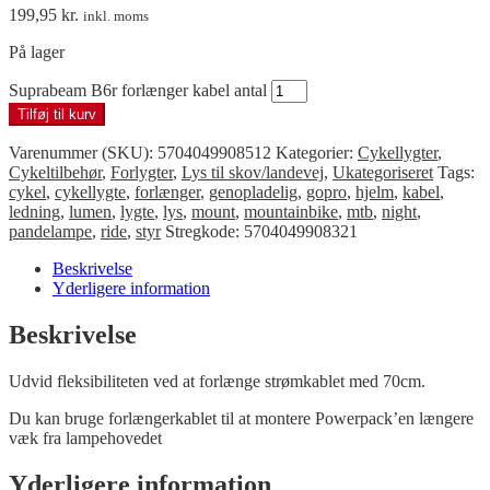
199,95
kr.
inkl. moms
På lager
Suprabeam B6r forlænger kabel antal
Tilføj til kurv
Varenummer (SKU):
5704049908512
Kategorier:
Cykellygter
,
Cykeltilbehør
,
Forlygter
,
Lys til skov/landevej
,
Ukategoriseret
Tags:
cykel
,
cykellygte
,
forlænger
,
genopladelig
,
gopro
,
hjelm
,
kabel
,
ledning
,
lumen
,
lygte
,
lys
,
mount
,
mountainbike
,
mtb
,
night
,
pandelampe
,
ride
,
styr
Stregkode:
5704049908321
Beskrivelse
Yderligere information
Beskrivelse
Udvid fleksibiliteten ved at forlænge strømkablet med 70cm.
Du kan bruge forlængerkablet til at montere Powerpack’en længere
væk fra lampehovedet
Yderligere information