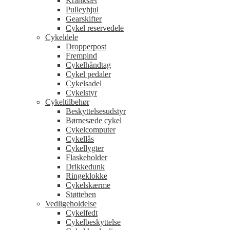
Kranksæt
Pulleyhjul
Gearskifter
Cykel reservedele
Cykeldele
Dropperpost
Frempind
Cykelhåndtag
Cykel pedaler
Cykelsadel
Cykelstyr
Cykeltilbehør
Beskyttelsesudstyr
Børnesæde cykel
Cykelcomputer
Cykellås
Cykellygter
Flaskeholder
Drikkedunk
Ringeklokke
Cykelskærme
Støtteben
Vedligeholdelse
Cykelfedt
Cykelbeskyttelse