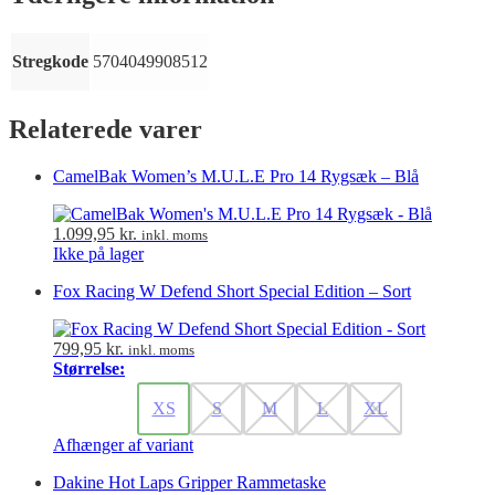
Stregkode
5704049908512
Relaterede varer
CamelBak Women’s M.U.L.E Pro 14 Rygsæk – Blå
1.099,95
kr.
inkl. moms
Ikke på lager
Fox Racing W Defend Short Special Edition – Sort
799,95
kr.
inkl. moms
Størrelse:
XS
S
M
L
XL
Afhænger af variant
Dakine Hot Laps Gripper Rammetaske