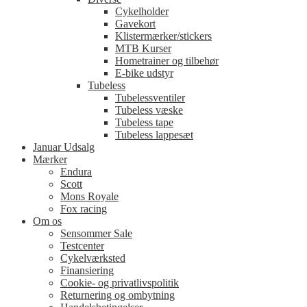
Cykelholder
Gavekort
Klistermærker/stickers
MTB Kurser
Hometrainer og tilbehør
E-bike udstyr
Tubeless
Tubelessventiler
Tubeless væske
Tubeless tape
Tubeless lappesæt
Januar Udsalg
Mærker
Endura
Scott
Mons Royale
Fox racing
Om os
Sensommer Sale
Testcenter
Cykelværksted
Finansiering
Cookie- og privatlivspolitik
Returnering og ombytning