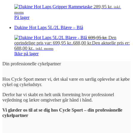
289,95
kr.
inkl.
moms
På lager
Dakine Hot Laps 5L/2L Blære – Blå
699,95
kr.
Den
oprindelige pris var: 699,95 kr..
688,00
kr.
Den aktuelle pris er:
688,00 kr..
inkl. moms
Ikke på lager
Din professionelle cykelpartner
Hos Cycle Sport mener vi, det skal være en særlig oplevelse at købe
cykel og cykeludstyr.
Derfor har vi skabt en helt unik forretning hvor professionel
vejledning og lækre omgivelser går hånd i hånd.
Vi glæder os til at se dig hos Cycle Sport – din professionelle
cykelpartner