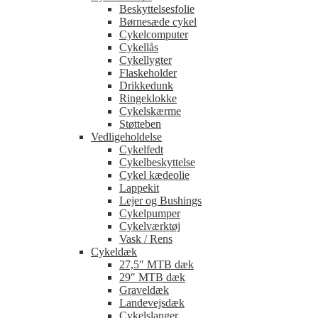
Beskyttelsesfolie
Børnesæde cykel
Cykelcomputer
Cykellås
Cykellygter
Flaskeholder
Drikkedunk
Ringeklokke
Cykelskærme
Støtteben
Vedligeholdelse
Cykelfedt
Cykelbeskyttelse
Cykel kædeolie
Lappekit
Lejer og Bushings
Cykelpumper
Cykelværktøj
Vask / Rens
Cykeldæk
27,5″ MTB dæk
29″ MTB dæk
Graveldæk
Landevejsdæk
Cykelslanger