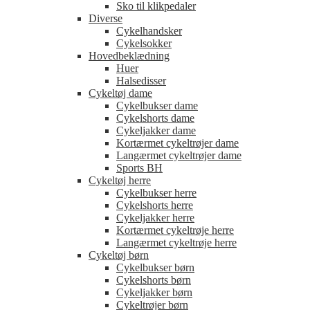
Sko til klikpedaler
Diverse
Cykelhandsker
Cykelsokker
Hovedbeklædning
Huer
Halsedisser
Cykeltøj dame
Cykelbukser dame
Cykelshorts dame
Cykeljakker dame
Kortærmet cykeltrøjer dame
Langærmet cykeltrøjer dame
Sports BH
Cykeltøj herre
Cykelbukser herre
Cykelshorts herre
Cykeljakker herre
Kortærmet cykeltrøje herre
Langærmet cykeltrøje herre
Cykeltøj børn
Cykelbukser børn
Cykelshorts børn
Cykeljakker børn
Cykeltrøjer børn