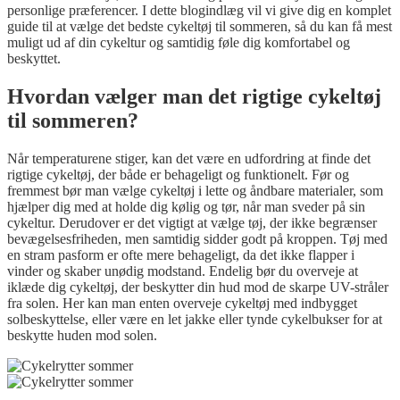
personlige præferencer. I dette blogindlæg vil vi give dig en komplet
guide til at vælge det bedste cykeltøj til sommeren, så du kan få mest
muligt ud af din cykeltur og samtidig føle dig komfortabel og
beskyttet.
Hvordan vælger man det rigtige cykeltøj
til sommeren?
Når temperaturene stiger, kan det være en udfordring at finde det
rigtige cykeltøj, der både er behageligt og funktionelt. Før og
fremmest bør man vælge cykeltøj i lette og åndbare materialer, som
hjælper dig med at holde dig kølig og tør, når man sveder på sin
cykeltur. Derudover er det vigtigt at vælge tøj, der ikke begrænser
bevægelsesfriheden, men samtidig sidder godt på kroppen. Tøj med
en stram pasform er ofte mere behageligt, da det ikke flapper i
vinder og skaber unødig modstand. Endelig bør du overveje at
iklæde dig cykeltøj, der beskytter din hud mod de skarpe UV-stråler
fra solen. Her kan man enten overveje cykeltøj med indbygget
solbeskyttelse, eller være en let jakke eller tynde cykelbukser for at
beskytte huden mod solen.