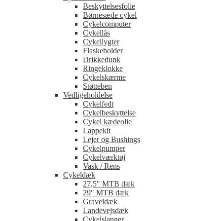
Beskyttelsesfolie
Børnesæde cykel
Cykelcomputer
Cykellås
Cykellygter
Flaskeholder
Drikkedunk
Ringeklokke
Cykelskærme
Støtteben
Vedligeholdelse
Cykelfedt
Cykelbeskyttelse
Cykel kædeolie
Lappekit
Lejer og Bushings
Cykelpumper
Cykelværktøj
Vask / Rens
Cykeldæk
27,5″ MTB dæk
29″ MTB dæk
Graveldæk
Landevejsdæk
Cykelslanger