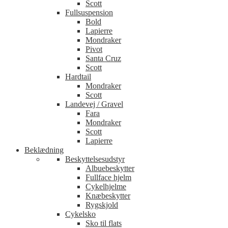
Scott
Fullsuspension
Bold
Lapierre
Mondraker
Pivot
Santa Cruz
Scott
Hardtail
Mondraker
Scott
Landevej / Gravel
Fara
Mondraker
Scott
Lapierre
Beklædning
Beskyttelsesudstyr
Albuebeskytter
Fullface hjelm
Cykelhjelme
Knæbeskytter
Rygskjold
Cykelsko
Sko til flats