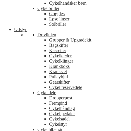
Cykelhandsker børn
Cykelbriller
Goggles
Løse linser
Solbriller
Udstyr
Drivlinien
Grupper & Upgradekit
Bagskifter
Kassetter
Cykelkæder
Cykelklinger
Krankboks
Kranksæt
Pulleyhjul
Gearskifter
Cykel reservedele
Cykeldele
Dropperpost
Frempind
Cykelhåndtag
Cykel pedaler
Cykelsadel
Cykelstyr
Cykeltilbehør