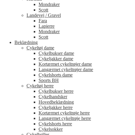
Mondraker
Scott
Landevej / Gravel
Fara
Lapierre
Mondraker
Scott
Beklædning
Cykeltøj dame
Cykelbukser dame
Cykeljakker dame
Kortærmet cykeltrøjer dame
Langærmet cykeltrøjer dame
Cykelshorts dame
Sports BH
Cykeltøj herre
Cykelbukser herre
Cykelhandsker
Hovedbeklædning
Cykeljakker herre
Kortærmet cykeltrøje herre
Langærmet cykeltrøje herre
Cykelshorts herre
Cykelsokker
Cykelbriller