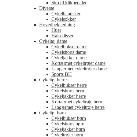
Sko til klikpedaler
Diverse
Cykelhandsker
Cykelsokker
Hovedbeklædning
Huer
Halsedisser
Cykeltøj dame
Cykelbukser dame
Cykelshorts dame
Cykeljakker dame
Kortærmet cykeltrøjer dame
Langærmet cykeltrøjer dame
Sports BH
Cykeltøj herre
Cykelbukser herre
Cykelshorts herre
Cykeljakker herre
Kortærmet cykeltrøje herre
Langærmet cykeltrøje herre
Cykeltøj børn
Cykelbukser børn
Cykelshorts børn
Cykeljakker børn
Cykeltrøjer børn