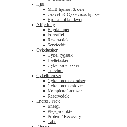
Hjul
MTB hjulsæt & dele
Gravel- & Cykelcross hjulsæt
Hjulsæt til landevej
Affjedring
Bagdæmper
Forgaffel
Reservedele
Servicekit
Cykeltasker
Cykel rygsæk
Bæltetasker
Cykel sadeltasker
Tilbehør
Cykelbremser
Cykel bremseklodser
Cykel bremseskiver
Komplette bremser
Reservedele
Energi / Pleje
Energi
Plejeprodukter
Protein / Recovery
Tabs
Diverse