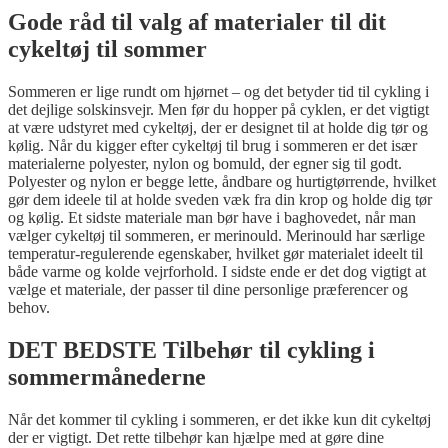
Gode råd til valg af materialer til dit
cykeltøj til sommer
Sommeren er lige rundt om hjørnet – og det betyder tid til cykling i
det dejlige solskinsvejr. Men før du hopper på cyklen, er det vigtigt
at være udstyret med cykeltøj, der er designet til at holde dig tør og
kølig. Når du kigger efter cykeltøj til brug i sommeren er det især
materialerne polyester, nylon og bomuld, der egner sig til godt.
Polyester og nylon er begge lette, åndbare og hurtigtørrende, hvilket
gør dem ideele til at holde sveden væk fra din krop og holde dig tør
og kølig. Et sidste materiale man bør have i baghovedet, når man
vælger cykeltøj til sommeren, er merinould. Merinould har særlige
temperatur-regulerende egenskaber, hvilket gør materialet ideelt til
både varme og kolde vejrforhold. I sidste ende er det dog vigtigt at
vælge et materiale, der passer til dine personlige præferencer og
behov.
DET BEDSTE Tilbehør til cykling i
sommermånederne
Når det kommer til cykling i sommeren, er det ikke kun dit cykeltøj
der er vigtigt. Det rette tilbehør kan hjælpe med at gøre dine