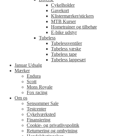
Cykelholder
Gavekort
Klistermærker/stickers
MTB Kurser
Hometrainer og tilbehør
E-bike udstyr
Tubeless
Tubelessventiler
Tubeless væske
Tubeless tape
Tubeless lappesæt
Januar Udsalg
Mærker
Endura
Scott
Mons Royale
Fox racing
Om os
Sensommer Sale
Testcenter
Cykelværksted
Finansiering
Cookie- og privatlivspolitik
Returnering og ombytning