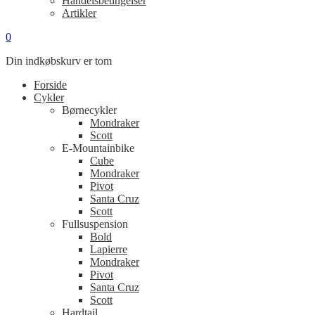
Handelsbetingelser
Artikler
0
Din indkøbskurv er tom
Forside
Cykler
Børnecykler
Mondraker
Scott
E-Mountainbike
Cube
Mondraker
Pivot
Santa Cruz
Scott
Fullsuspension
Bold
Lapierre
Mondraker
Pivot
Santa Cruz
Scott
Hardtail