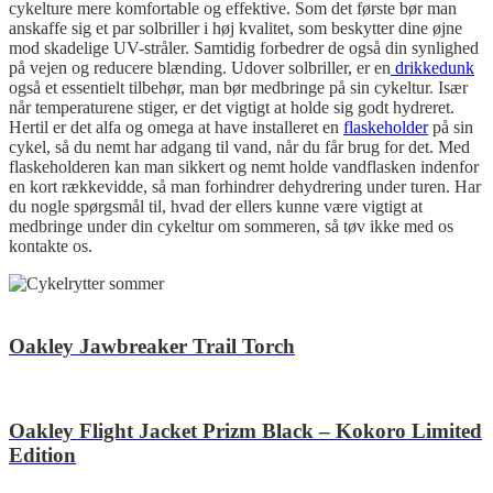
cykelture mere komfortable og effektive. Som det første bør man
anskaffe sig et par solbriller i høj kvalitet, som beskytter dine øjne
mod skadelige UV-stråler. Samtidig forbedrer de også din synlighed
på vejen og reducere blænding. Udover solbriller, er en
drikkedunk
også et essentielt tilbehør, man bør medbringe på sin cykeltur. Især
når temperaturene stiger, er det vigtigt at holde sig godt hydreret.
Hertil er det alfa og omega at have installeret en
flaskeholder
på sin
cykel, så du nemt har adgang til vand, når du får brug for det. Med
flaskeholderen kan man sikkert og nemt holde vandflasken indenfor
en kort rækkevidde, så man forhindrer dehydrering under turen. Har
du nogle spørgsmål til, hvad der ellers kunne være vigtigt at
medbringe under din cykeltur om sommeren, så tøv ikke med os
kontakte os.
Oakley Jawbreaker Trail Torch
Oakley Flight Jacket Prizm Black – Kokoro Limited
Edition