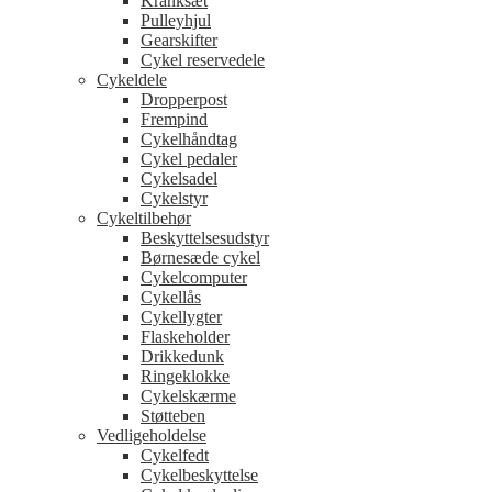
Kranksæt
Pulleyhjul
Gearskifter
Cykel reservedele
Cykeldele
Dropperpost
Frempind
Cykelhåndtag
Cykel pedaler
Cykelsadel
Cykelstyr
Cykeltilbehør
Beskyttelsesudstyr
Børnesæde cykel
Cykelcomputer
Cykellås
Cykellygter
Flaskeholder
Drikkedunk
Ringeklokke
Cykelskærme
Støtteben
Vedligeholdelse
Cykelfedt
Cykelbeskyttelse