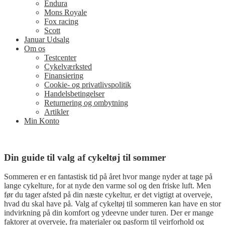
Endura
Mons Royale
Fox racing
Scott
Januar Udsalg
Om os
Testcenter
Cykelværksted
Finansiering
Cookie- og privatlivspolitik
Handelsbetingelser
Returnering og ombytning
Artikler
Min Konto
Din guide til valg af cykeltøj til sommer
Sommeren er en fantastisk tid på året hvor mange nyder at tage på
lange cykelture, for at nyde den varme sol og den friske luft. Men
før du tager afsted på din næste cykeltur, er det vigtigt at overveje,
hvad du skal have på. Valg af cykeltøj til sommeren kan have en stor
indvirkning på din komfort og ydeevne under turen. Der er mange
faktorer at overveje, fra materialer og pasform til vejrforhold og