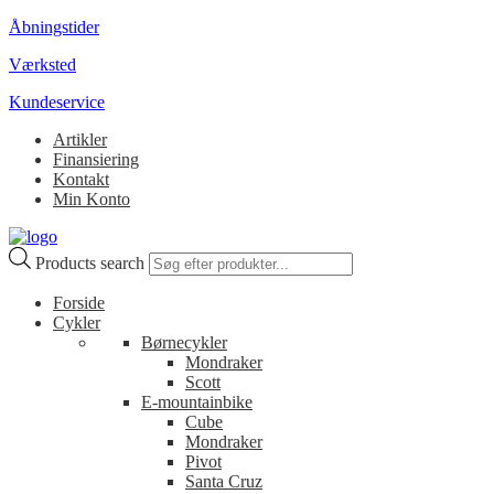
Åbningstider
Værksted
Kundeservice
Artikler
Finansiering
Kontakt
Min Konto
Products search
Forside
Cykler
Børnecykler
Mondraker
Scott
E-mountainbike
Cube
Mondraker
Pivot
Santa Cruz