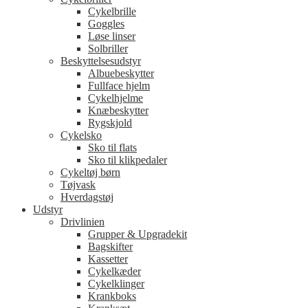
Cykelbrille
Goggles
Løse linser
Solbriller
Beskyttelsesudstyr
Albuebeskytter
Fullface hjelm
Cykelhjelme
Knæbeskytter
Rygskjold
Cykelsko
Sko til flats
Sko til klikpedaler
Cykeltøj børn
Tøjvask
Hverdagstøj
Udstyr
Drivlinien
Grupper & Upgradekit
Bagskifter
Kassetter
Cykelkæder
Cykelklinger
Krankboks