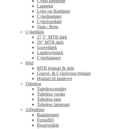
Cykel kædeolie
Lappekit
Lejer og Bushings
Cykelpumper
Cykelværktøj
Vask / Rens
Cykeldæk
27,5″ MTB dæk
29″ MTB dæk
Graveldæk
Landevejsdæk
Cykelslanger
Hjul
MTB hjulsæt & dele
Gravel- & Cykelcross hjulsæt
Hjulsæt til landevej
Tubeless
Tubelessventiler
Tubeless væske
Tubeless tape
Tubeless lappesæt
Affjedring
Bagdæmper
Forgaffel
Reservedele