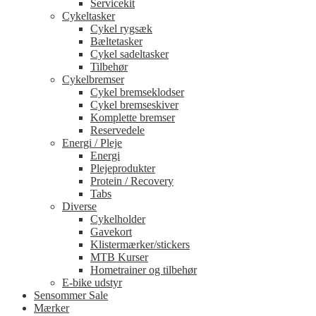
Servicekit
Cykeltasker
Cykel rygsæk
Bæltetasker
Cykel sadeltasker
Tilbehør
Cykelbremser
Cykel bremseklodser
Cykel bremseskiver
Komplette bremser
Reservedele
Energi / Pleje
Energi
Plejeprodukter
Protein / Recovery
Tabs
Diverse
Cykelholder
Gavekort
Klistermærker/stickers
MTB Kurser
Hometrainer og tilbehør
E-bike udstyr
Sensommer Sale
Mærker