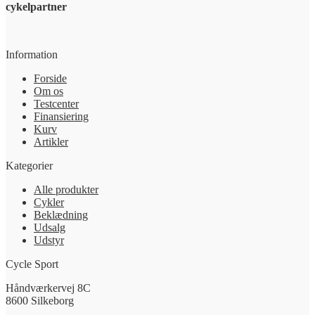
cykelpartner
Information
Forside
Om os
Testcenter
Finansiering
Kurv
Artikler
Kategorier
Alle produkter
Cykler
Beklædning
Udsalg
Udstyr
Cycle Sport
Håndværkervej 8C
8600 Silkeborg